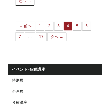
次へ →
ペ
ー
ジ）
← 前へ
1
2
3
4
5
6
（こ
の
7
…
17
次へ →
ペ
ー
ジ）
イベント･各種講座
特別展
企画展
各種講座