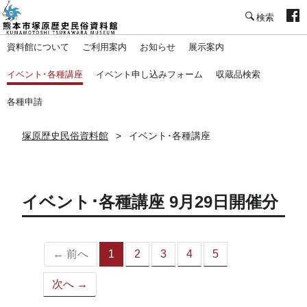
塚原歴史民俗資料館
資料館について
ご利用案内
お知らせ
展示案内
イベント･各種講座
イベント申し込みフォーム
収蔵品検索
各種申請
塚原歴史民俗資料館
イベント･各種講座
イベント･各種講座 9月29日開催分
← 前へ
1
2
3
4
5
（こ
の
次へ →
ペ
ー