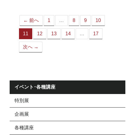
ジ）
← 前へ
1
…
8
9
10
11
12
13
14
…
17
（こ
の
次へ →
ペ
ー
ジ）
イベント･各種講座
特別展
企画展
各種講座