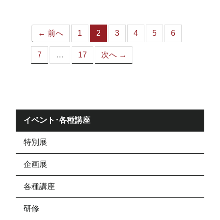
ジ）
← 前へ
1
2
3
4
5
6
（こ
の
7
…
17
次へ →
ペ
ー
ジ）
イベント･各種講座
特別展
企画展
各種講座
研修