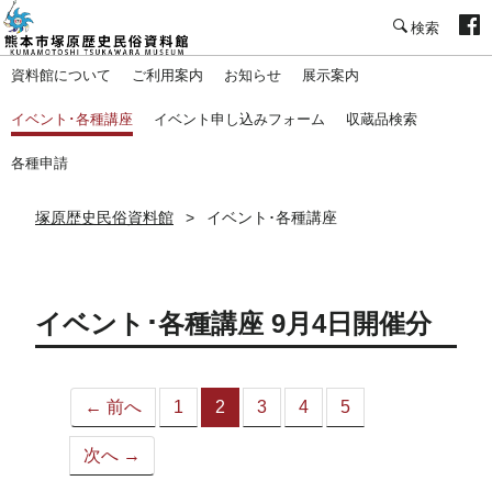
塚原歴史民俗資料館
資料館について
ご利用案内
お知らせ
展示案内
イベント･各種講座
イベント申し込みフォーム
収蔵品検索
各種申請
塚原歴史民俗資料館
イベント･各種講座
イベント･各種講座 9月4日開催分
← 前へ
1
2
3
4
5
（こ
の
次へ →
ペ
ー