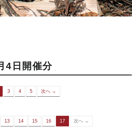
月4日開催分
3
4
5
次へ →
（こ
の
ペ
ー
ジ）
13
14
15
16
17
次へ →
（こ
の