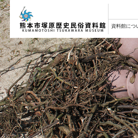
塚原歴史民俗資料館
資料館につ