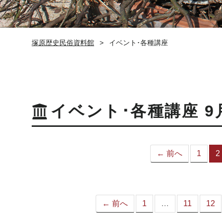
塚原歴史民俗資料館
イベント･各種講座
イベント･各種講座 9
← 前へ
1
2
← 前へ
1
…
11
12