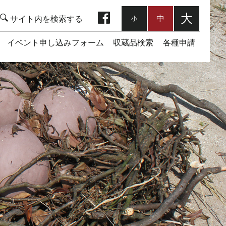
facebook
大
中
小
イベント申し込みフォーム
収蔵品検索
各種申請