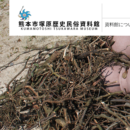
塚原歴史民俗資料館
資料館につ