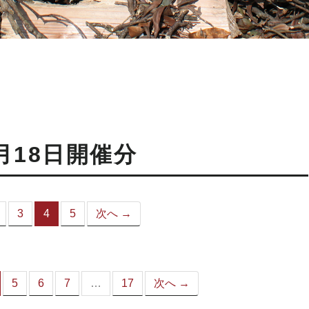
月18日開催分
3
4
5
次へ →
（こ
の
ペ
ー
ジ）
5
6
7
…
17
次へ →
（こ
の