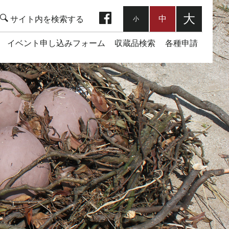
facebook
大
中
小
イベント申し込みフォーム
収蔵品検索
各種申請