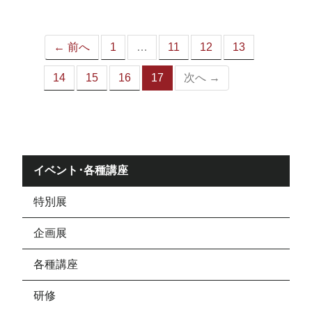
ジ）
← 前へ
1
…
11
12
13
14
15
16
17
次へ →
（こ
の
ペ
ー
ジ）
イベント･各種講座
特別展
企画展
各種講座
研修