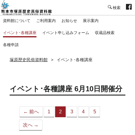
塚原歴史民俗資料館
資料館について
ご利用案内
お知らせ
展示案内
イベント･各種講座
イベント申し込みフォーム
収蔵品検索
各種申請
塚原歴史民俗資料館
イベント･各種講座
イベント･各種講座 6月10日開催分
← 前へ
1
2
3
4
5
（こ
の
次へ →
ペ
ー