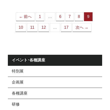
ジ）
← 前へ
1
…
6
7
8
9
（こ
の
10
11
12
…
17
次へ →
ペ
ー
ジ）
イベント･各種講座
特別展
企画展
各種講座
研修