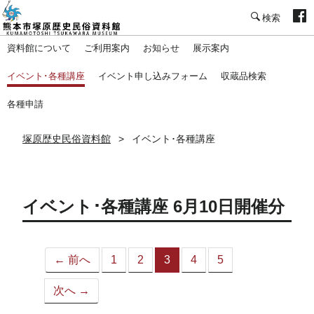
塚原歴史民俗資料館
資料館について
ご利用案内
お知らせ
展示案内
イベント･各種講座
イベント申し込みフォーム
収蔵品検索
各種申請
塚原歴史民俗資料館
イベント･各種講座
イベント･各種講座 6月10日開催分
← 前へ
1
2
3
4
5
（こ
の
次へ →
ペ
ー