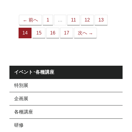
ジ）
← 前へ
1
…
11
12
13
14
15
16
17
次へ →
（こ
の
ペ
ー
ジ）
イベント･各種講座
特別展
企画展
各種講座
研修