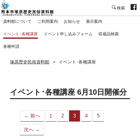
塚原歴史民俗資料館
資料館について
ご利用案内
お知らせ
展示案内
イベント･各種講座
イベント申し込みフォーム
収蔵品検索
各種申請
塚原歴史民俗資料館
イベント･各種講座
イベント･各種講座 6月10日開催分
← 前へ
1
2
3
4
5
（こ
の
次へ →
ペ
ー