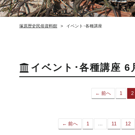
塚原歴史民俗資料館
イベント･各種講座
イベント･各種講座 6
← 前へ
1
2
← 前へ
1
…
11
12