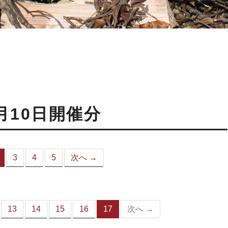
月10日開催分
3
4
5
次へ →
（こ
の
ペ
ー
ジ）
13
14
15
16
17
次へ →
（こ
の