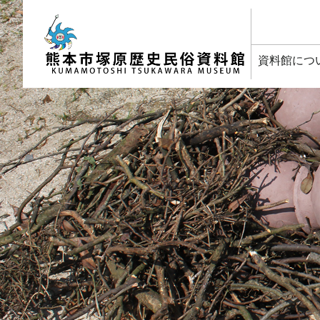
塚原歴史民俗資料館
資料館につ