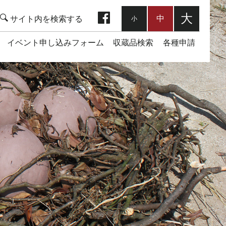
facebook
大
中
小
イベント申し込みフォーム
収蔵品検索
各種申請