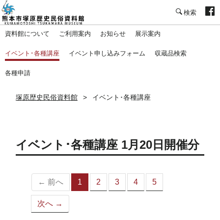
塚原歴史民俗資料館
資料館について
ご利用案内
お知らせ
展示案内
イベント･各種講座
イベント申し込みフォーム
収蔵品検索
各種申請
塚原歴史民俗資料館
イベント･各種講座
イベント･各種講座 1月20日開催分
← 前へ
1
2
3
4
5
（こ
の
次へ →
ペ
ー