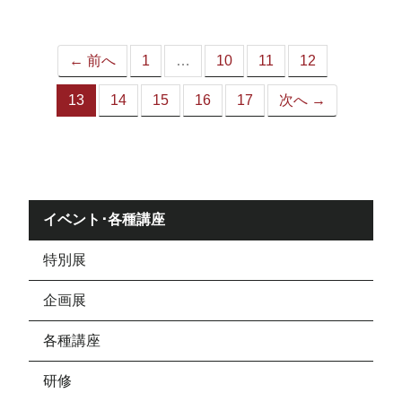
ジ）
← 前へ
1
…
10
11
12
13
14
15
16
17
次へ →
（こ
の
ペ
ー
ジ）
イベント･各種講座
特別展
企画展
各種講座
研修