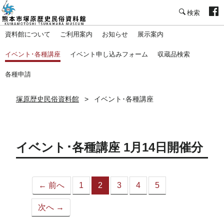
塚原歴史民俗資料館
資料館について
ご利用案内
お知らせ
展示案内
イベント･各種講座
イベント申し込みフォーム
収蔵品検索
各種申請
塚原歴史民俗資料館
イベント･各種講座
イベント･各種講座 1月14日開催分
← 前へ
1
2
3
4
5
（こ
の
次へ →
ペ
ー