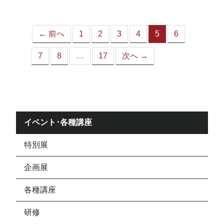
ジ）
← 前へ
1
2
3
4
5
6
（こ
の
7
8
…
17
次へ →
ペ
ー
ジ）
イベント･各種講座
特別展
企画展
各種講座
研修