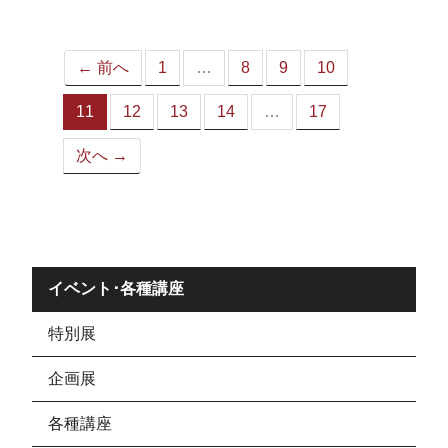
ジ）
← 前へ
1
…
8
9
10
11
12
13
14
…
17
（こ
の
次へ →
ペ
ー
ジ）
イベント･各種講座
特別展
企画展
各種講座