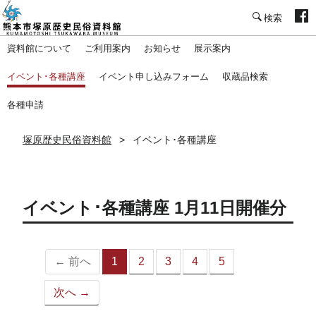
塚原歴史民俗資料館
資料館について
ご利用案内
お知らせ
展示案内
イベント･各種講座
イベント申し込みフォーム
収蔵品検索
各種申請
塚原歴史民俗資料館
イベント･各種講座
イベント･各種講座 1月11日開催分
← 前へ
1
2
3
4
5
（こ
の
次へ →
ペ
ー