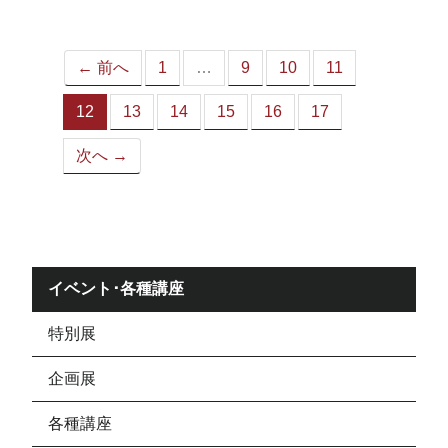
ジ）
← 前へ
1
…
9
10
11
12
13
14
15
16
17
（こ
の
次へ →
ペ
ー
ジ）
イベント･各種講座
特別展
企画展
各種講座