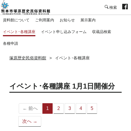
塚原歴史民俗資料館
資料館について
ご利用案内
お知らせ
展示案内
イベント･各種講座
イベント申し込みフォーム
収蔵品検索
各種申請
塚原歴史民俗資料館
イベント･各種講座
イベント･各種講座 1月1日開催分
← 前へ
1
2
3
4
5
（こ
の
次へ →
ペ
ー