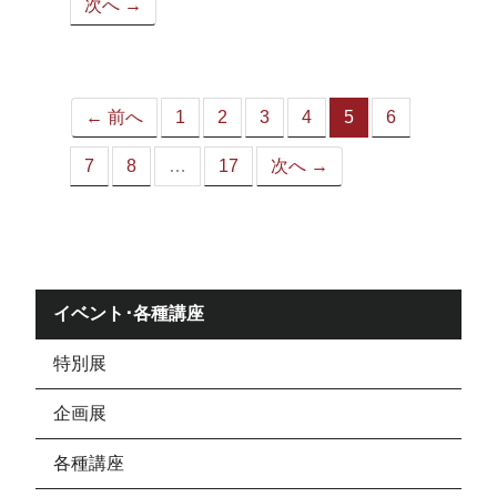
次へ →
ペ
ー
ジ）
← 前へ
1
2
3
4
5
6
（こ
の
7
8
…
17
次へ →
ペ
ー
ジ）
イベント･各種講座
特別展
企画展
各種講座