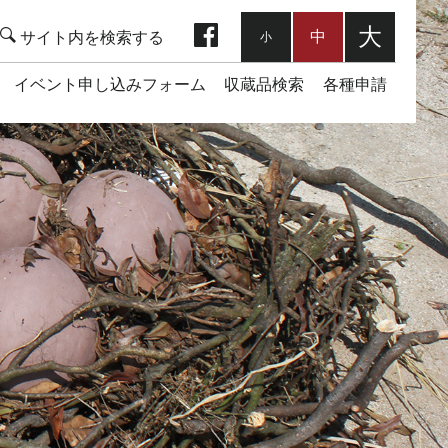
facebook
大
中
小
イベント申し込みフォーム
収蔵品検索
各種申請