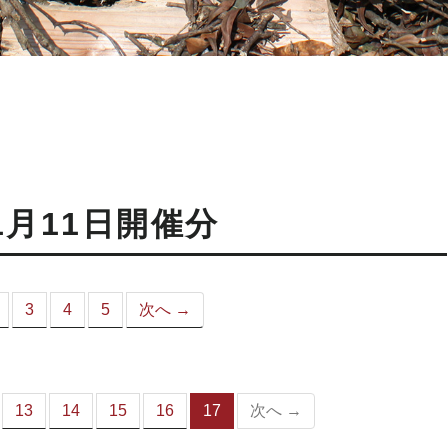
1月11日開催分
3
4
5
次へ →
こ
）
13
14
15
16
17
次へ →
（こ
の