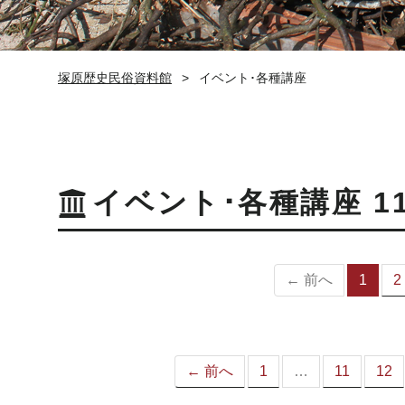
塚原歴史民俗資料館
イベント･各種講座
イベント･各種講座 1
← 前へ
1
2
（
の
ペ
ー
ジ
← 前へ
1
…
11
12