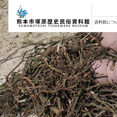
塚原歴史民俗資料館
資料館につ