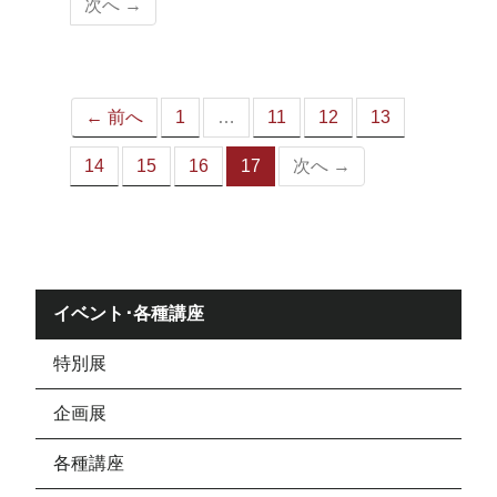
次へ →
ペ
ー
ジ）
← 前へ
1
…
11
12
13
14
15
16
17
次へ →
（こ
の
ペ
ー
ジ）
イベント･各種講座
特別展
企画展
各種講座