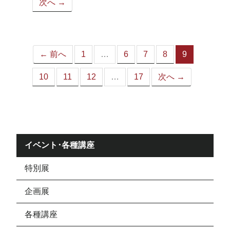
次へ →
ペ
ー
ジ）
← 前へ
1
…
6
7
8
9
（こ
の
10
11
12
…
17
次へ →
ペ
ー
ジ）
イベント･各種講座
特別展
企画展
各種講座