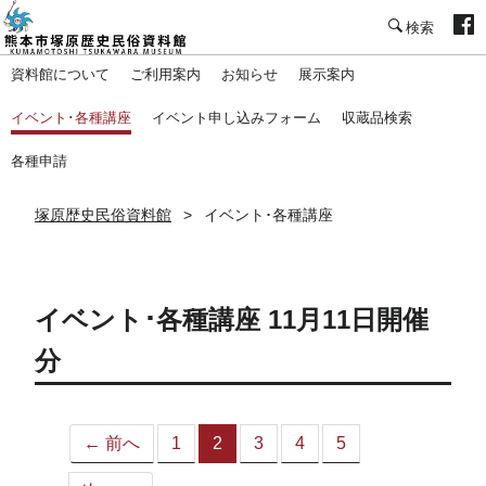
塚原歴史民俗資料館
資料館について
ご利用案内
お知らせ
展示案内
イベント･各種講座
イベント申し込みフォーム
収蔵品検索
各種申請
塚原歴史民俗資料館
イベント･各種講座
イベント･各種講座 11月11日開催
分
← 前へ
1
2
3
4
5
（こ
の