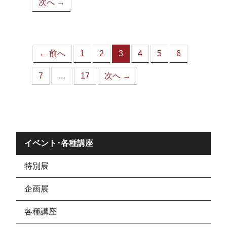
次へ →
ペ
ー
ジ）
← 前へ
1
2
3
4
5
6
（こ
の
7
…
17
次へ →
ペ
ー
ジ）
イベント･各種講座
特別展
企画展
各種講座