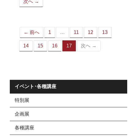
次へ →
ペ
ー
ジ）
← 前へ
1
…
11
12
13
14
15
16
17
次へ →
（こ
の
ペ
ー
ジ）
イベント･各種講座
特別展
企画展
各種講座