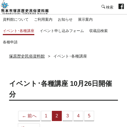
塚原歴史民俗資料館
資料館について
ご利用案内
お知らせ
展示案内
イベント･各種講座
イベント申し込みフォーム
収蔵品検索
各種申請
塚原歴史民俗資料館
イベント･各種講座
イベント･各種講座 10月26日開催
分
← 前へ
1
2
3
4
5
（こ
の