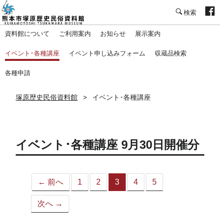
塚原歴史民俗資料館
資料館について
ご利用案内
お知らせ
展示案内
イベント･各種講座
イベント申し込みフォーム
収蔵品検索
各種申請
塚原歴史民俗資料館
イベント･各種講座
イベント･各種講座 9月30日開催分
← 前へ
1
2
3
4
5
（こ
の
次へ →
ペ
ー