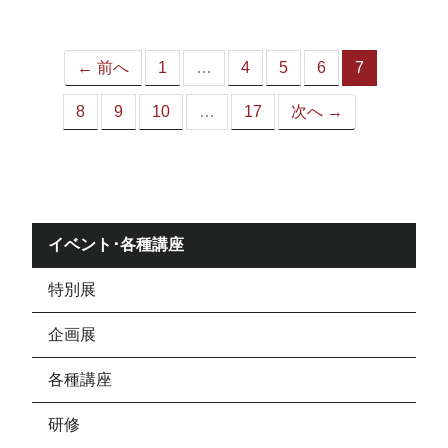
ジ）
← 前へ
1
…
4
5
6
7
（こ
の
8
9
10
…
17
次へ →
ペ
ー
ジ）
イベント･各種講座
特別展
企画展
各種講座
研修