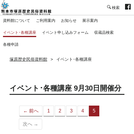
塚原歴史民俗資料館
資料館について
ご利用案内
お知らせ
展示案内
イベント･各種講座
イベント申し込みフォーム
収蔵品検索
各種申請
塚原歴史民俗資料館
イベント･各種講座
イベント･各種講座 9月30日開催分
← 前へ
1
2
3
4
5
（こ
の
次へ →
ペ
ー