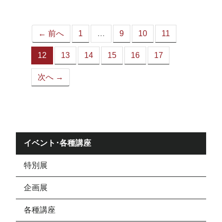
ジ）
← 前へ
1
…
9
10
11
12
13
14
15
16
17
（こ
の
次へ →
ペ
ー
ジ）
イベント･各種講座
特別展
企画展
各種講座