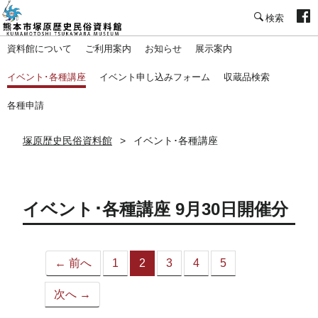
塚原歴史民俗資料館
資料館について
ご利用案内
お知らせ
展示案内
イベント･各種講座
イベント申し込みフォーム
収蔵品検索
各種申請
塚原歴史民俗資料館
イベント･各種講座
イベント･各種講座 9月30日開催分
← 前へ
1
2
3
4
5
（こ
の
次へ →
ペ
ー