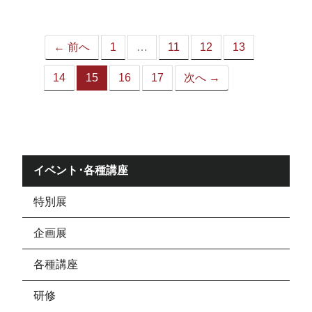
ジ）
← 前へ
1
…
11
12
13
14
15
16
17
次へ →
（こ
の
ペ
ー
ジ）
イベント･各種講座
特別展
企画展
各種講座
研修