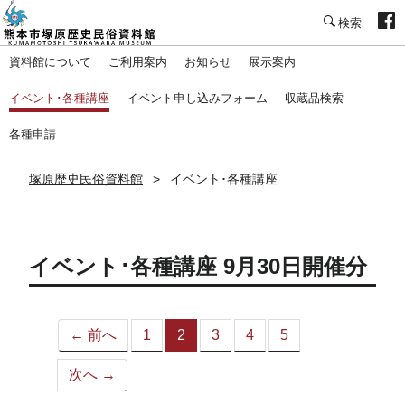
塚原歴史民俗資料館
資料館について
ご利用案内
お知らせ
展示案内
イベント･各種講座
イベント申し込みフォーム
収蔵品検索
各種申請
塚原歴史民俗資料館
イベント･各種講座
イベント･各種講座 9月30日開催分
← 前へ
1
2
3
4
5
（こ
の
次へ →
ペ
ー