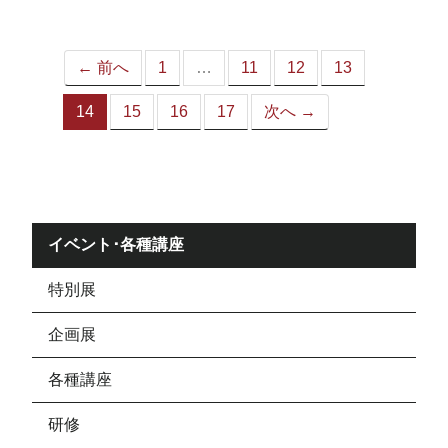
ジ）
← 前へ
1
…
11
12
13
14
15
16
17
次へ →
（こ
の
ペ
ー
ジ）
イベント･各種講座
特別展
企画展
各種講座
研修