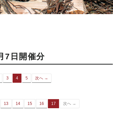
月7日開催分
3
4
5
次へ →
（こ
の
ペ
ー
ジ）
13
14
15
16
17
次へ →
（こ
の