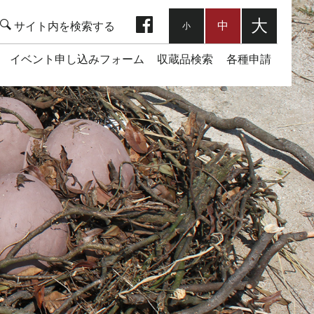
facebook
大
中
小
イベント申し込みフォーム
収蔵品検索
各種申請