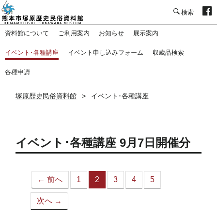
塚原歴史民俗資料館
資料館について
ご利用案内
お知らせ
展示案内
イベント･各種講座
イベント申し込みフォーム
収蔵品検索
各種申請
塚原歴史民俗資料館
イベント･各種講座
イベント･各種講座 9月7日開催分
← 前へ
1
2
3
4
5
（こ
の
次へ →
ペ
ー