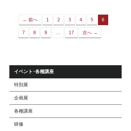
ジ）
← 前へ
1
2
3
4
5
6
（こ
の
7
8
9
…
17
次へ →
ペ
ー
ジ）
イベント･各種講座
特別展
企画展
各種講座
研修