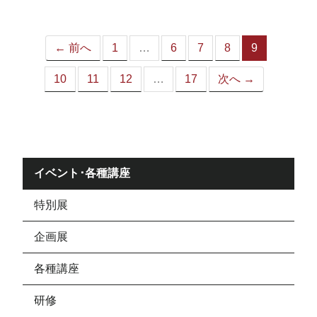
ジ）
← 前へ
1
…
6
7
8
9
（こ
の
10
11
12
…
17
次へ →
ペ
ー
ジ）
イベント･各種講座
特別展
企画展
各種講座
研修