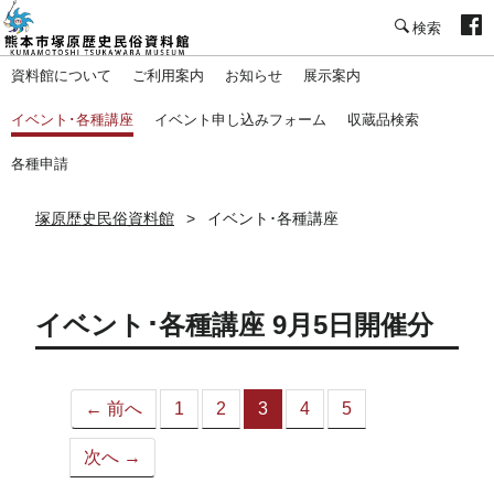
塚原歴史民俗資料館
資料館について
ご利用案内
お知らせ
展示案内
イベント･各種講座
イベント申し込みフォーム
収蔵品検索
各種申請
塚原歴史民俗資料館
イベント･各種講座
イベント･各種講座 9月5日開催分
← 前へ
1
2
3
4
5
（こ
の
次へ →
ペ
ー