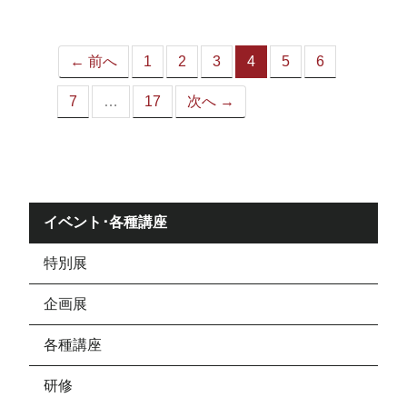
ジ）
← 前へ
1
2
3
4
5
6
（こ
の
7
…
17
次へ →
ペ
ー
ジ）
イベント･各種講座
特別展
企画展
各種講座
研修