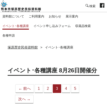
塚原歴史民俗資料館
資料館について
ご利用案内
お知らせ
展示案内
イベント･各種講座
イベント申し込みフォーム
収蔵品検索
各種申請
塚原歴史民俗資料館
イベント･各種講座
イベント･各種講座 8月26日開催分
← 前へ
1
2
3
4
5
（こ
の
次へ →
ペ
ー