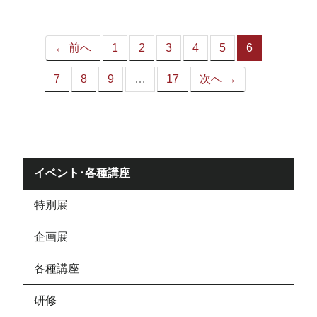
ジ）
← 前へ
1
2
3
4
5
6
（こ
の
7
8
9
…
17
次へ →
ペ
ー
ジ）
イベント･各種講座
特別展
企画展
各種講座
研修