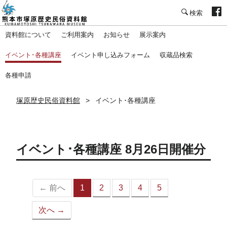
塚原歴史民俗資料館
資料館について
ご利用案内
お知らせ
展示案内
イベント･各種講座
イベント申し込みフォーム
収蔵品検索
各種申請
塚原歴史民俗資料館
イベント･各種講座
イベント･各種講座 8月26日開催分
← 前へ
1
2
3
4
5
（こ
の
次へ →
ペ
ー