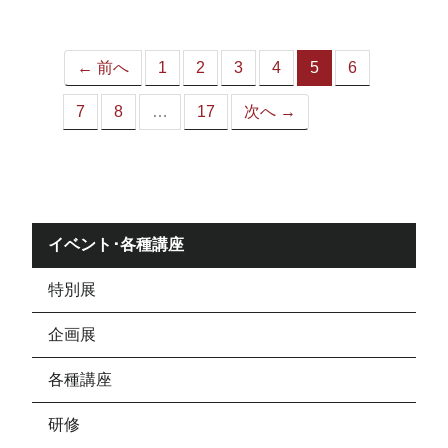
ジ）
← 前へ
1
2
3
4
5
6
（こ
の
7
8
…
17
次へ →
ペ
ー
ジ）
イベント･各種講座
特別展
企画展
各種講座
研修