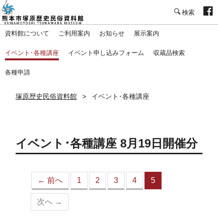
塚原歴史民俗資料館
資料館について
ご利用案内
お知らせ
展示案内
イベント･各種講座
イベント申し込みフォーム
収蔵品検索
各種申請
塚原歴史民俗資料館
イベント･各種講座
イベント･各種講座 8月19日開催分
← 前へ
1
2
3
4
5
（こ
の
次へ →
ペ
ー