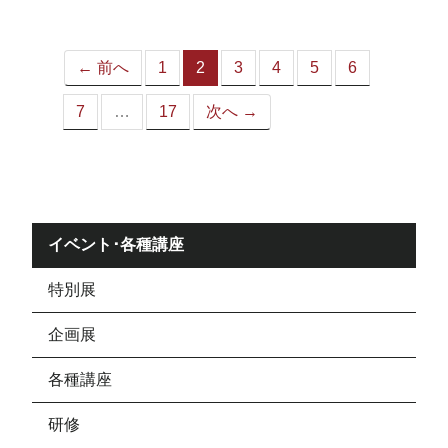
ジ）
← 前へ
1
2
3
4
5
6
（こ
の
7
…
17
次へ →
ペ
ー
ジ）
イベント･各種講座
特別展
企画展
各種講座
研修