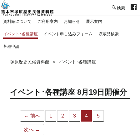
塚原歴史民俗資料館
資料館について
ご利用案内
お知らせ
展示案内
イベント･各種講座
イベント申し込みフォーム
収蔵品検索
各種申請
塚原歴史民俗資料館
イベント･各種講座
イベント･各種講座 8月19日開催分
← 前へ
1
2
3
4
5
（こ
の
次へ →
ペ
ー