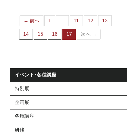
ジ）
← 前へ
1
…
11
12
13
14
15
16
17
次へ →
（こ
の
ペ
ー
ジ）
イベント･各種講座
特別展
企画展
各種講座
研修