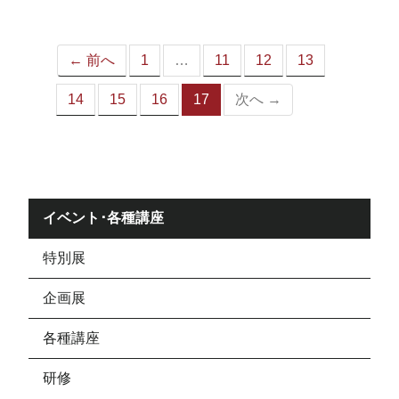
ジ）
← 前へ
1
…
11
12
13
14
15
16
17
次へ →
（こ
の
ペ
ー
ジ）
イベント･各種講座
特別展
企画展
各種講座
研修