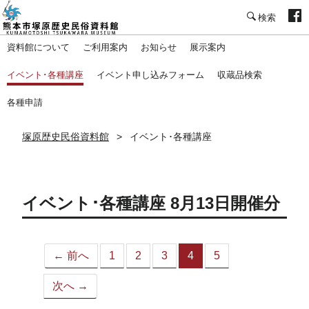
塚原歴史民俗資料館
資料館について
ご利用案内
お知らせ
展示案内
イベント･各種講座
イベント申し込みフォーム
収蔵品検索
各種申請
塚原歴史民俗資料館
イベント･各種講座
イベント･各種講座 8月13日開催分
← 前へ
1
2
3
4
5
（こ
の
次へ →
ペ
ー