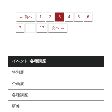
ジ）
← 前へ
1
2
3
4
5
6
（こ
の
7
…
17
次へ →
ペ
ー
ジ）
イベント･各種講座
特別展
企画展
各種講座
研修