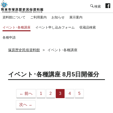
塚原歴史民俗資料館
資料館について
ご利用案内
お知らせ
展示案内
イベント･各種講座
イベント申し込みフォーム
収蔵品検索
各種申請
塚原歴史民俗資料館
イベント･各種講座
イベント･各種講座 8月5日開催分
← 前へ
1
2
3
4
5
（こ
の
次へ →
ペ
ー