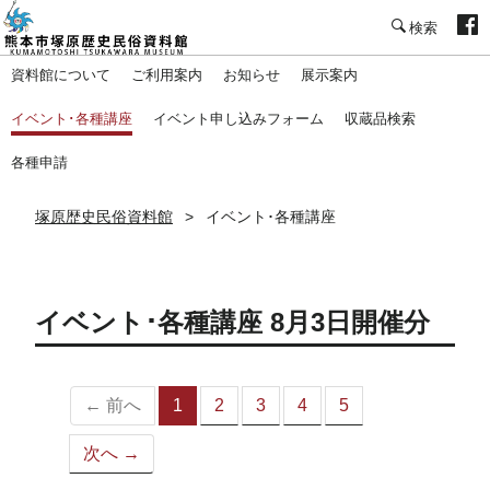
塚原歴史民俗資料館
資料館について
ご利用案内
お知らせ
展示案内
イベント･各種講座
イベント申し込みフォーム
収蔵品検索
各種申請
塚原歴史民俗資料館
イベント･各種講座
イベント･各種講座 8月3日開催分
← 前へ
1
2
3
4
5
（こ
の
次へ →
ペ
ー