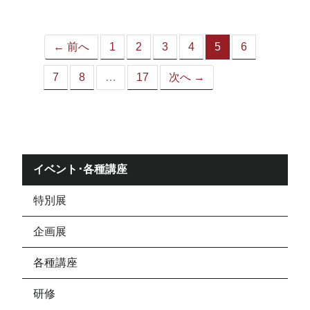
ジ）
← 前へ
1
2
3
4
5
6
（こ
の
7
8
…
17
次へ →
ペ
ー
ジ）
イベント･各種講座
特別展
企画展
各種講座
研修