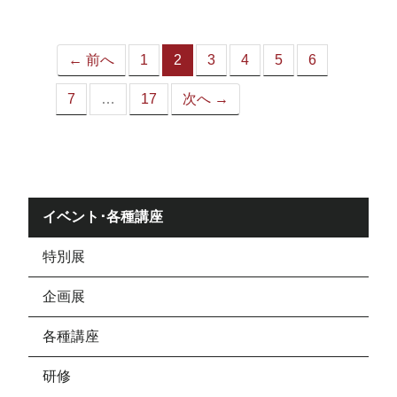
ジ）
← 前へ
1
2
3
4
5
6
（こ
の
7
…
17
次へ →
ペ
ー
ジ）
イベント･各種講座
特別展
企画展
各種講座
研修