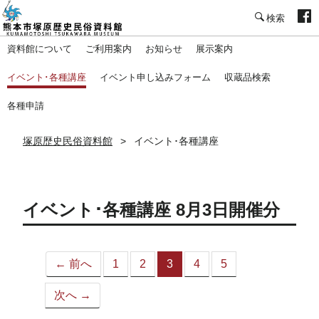
塚原歴史民俗資料館
資料館について
ご利用案内
お知らせ
展示案内
イベント･各種講座
イベント申し込みフォーム
収蔵品検索
各種申請
塚原歴史民俗資料館
イベント･各種講座
イベント･各種講座 8月3日開催分
← 前へ
1
2
3
4
5
（こ
の
次へ →
ペ
ー