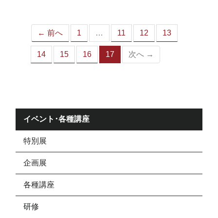
ジ）
← 前へ
1
…
11
12
13
14
15
16
17
次へ →
（こ
の
ペ
ー
ジ）
イベント･各種講座
特別展
企画展
各種講座
研修