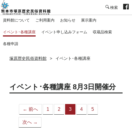
塚原歴史民俗資料館
資料館について
ご利用案内
お知らせ
展示案内
イベント･各種講座
イベント申し込みフォーム
収蔵品検索
各種申請
塚原歴史民俗資料館
イベント･各種講座
イベント･各種講座 8月3日開催分
← 前へ
1
2
3
4
5
（こ
の
次へ →
ペ
ー