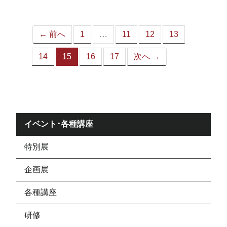
ジ）
← 前へ
1
…
11
12
13
14
15
16
17
次へ →
（こ
の
ペ
ー
ジ）
イベント･各種講座
特別展
企画展
各種講座
研修