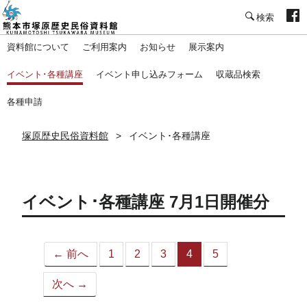
塚原歴史民俗資料館
資料館について
ご利用案内
お知らせ
展示案内
イベント･各種講座
イベント申し込みフォーム
収蔵品検索
各種申請
塚原歴史民俗資料館
イベント･各種講座
イベント･各種講座 7月1日開催分
← 前へ
1
2
3
4
5
（こ
の
次へ →
ペ
ー