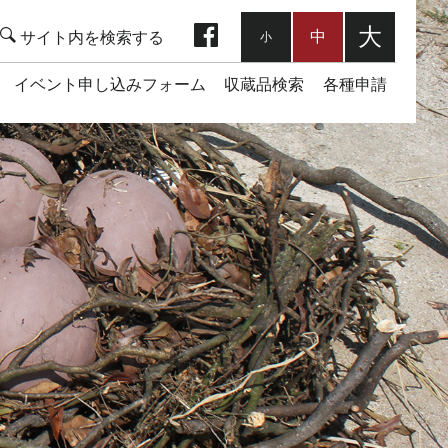
facebook
大
中
小
イベント申し込みフォーム
収蔵品検索
各種申請