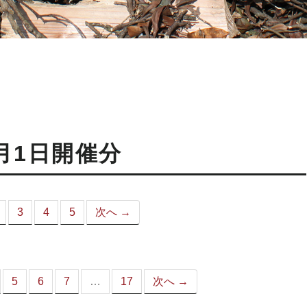
月1日開催分
3
4
5
次へ →
こ
）
5
6
7
…
17
次へ →