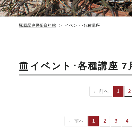
塚原歴史民俗資料館
イベント･各種講座
イベント･各種講座 7
← 前へ
1
2
（
の
ペ
ー
ジ
← 前へ
1
2
3
4
（こ
の