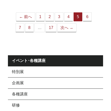
ジ）
← 前へ
1
2
3
4
5
6
（こ
の
7
8
…
17
次へ →
ペ
ー
ジ）
イベント･各種講座
特別展
企画展
各種講座
研修