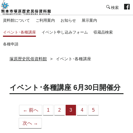
塚原歴史民俗資料館
資料館について
ご利用案内
お知らせ
展示案内
イベント･各種講座
イベント申し込みフォーム
収蔵品検索
各種申請
塚原歴史民俗資料館
イベント･各種講座
イベント･各種講座 6月30日開催分
← 前へ
1
2
3
4
5
（こ
の
次へ →
ペ
ー