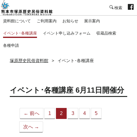
塚原歴史民俗資料館
資料館について
ご利用案内
お知らせ
展示案内
イベント･各種講座
イベント申し込みフォーム
収蔵品検索
各種申請
塚原歴史民俗資料館
イベント･各種講座
イベント･各種講座 6月11日開催分
← 前へ
1
2
3
4
5
（こ
の
次へ →
ペ
ー