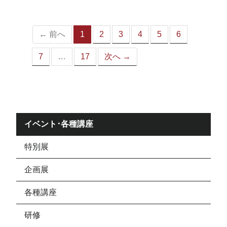
ジ）
← 前へ
1
2
3
4
5
6
（こ
の
7
…
17
次へ →
ペ
ー
ジ）
イベント･各種講座
特別展
企画展
各種講座
研修