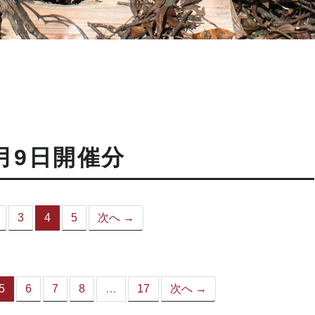
月9日開催分
3
4
5
次へ →
（こ
の
ペ
ー
ジ）
5
6
7
8
…
17
次へ →
（こ
の