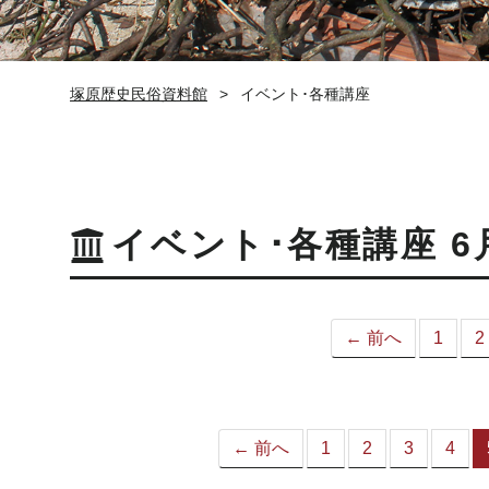
塚原歴史民俗資料館
イベント･各種講座
イベント･各種講座 6
← 前へ
1
2
← 前へ
1
2
3
4