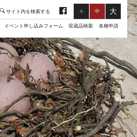
facebook
大
中
小
イベント申し込みフォーム
収蔵品検索
各種申請