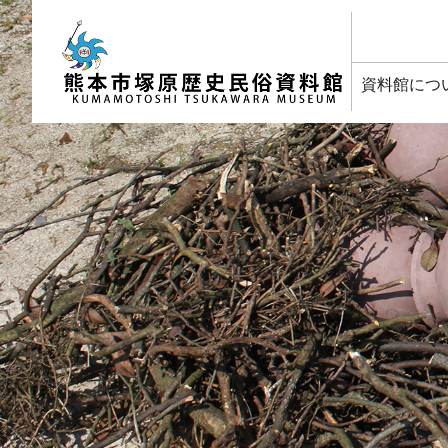
塚原歴史民俗資料館
資料館につ