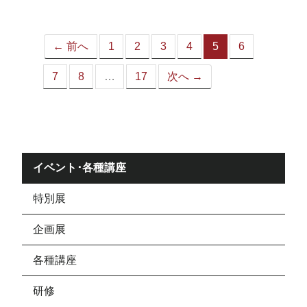
ジ）
← 前へ
1
2
3
4
5
6
（こ
の
7
8
…
17
次へ →
ペ
ー
ジ）
イベント･各種講座
特別展
企画展
各種講座
研修