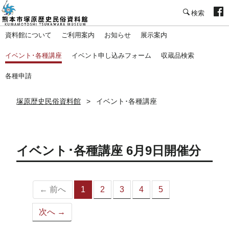
塚原歴史民俗資料館
資料館について
ご利用案内
お知らせ
展示案内
イベント･各種講座
イベント申し込みフォーム
収蔵品検索
各種申請
塚原歴史民俗資料館
イベント･各種講座
イベント･各種講座 6月9日開催分
← 前へ
1
2
3
4
5
（こ
の
次へ →
ペ
ー