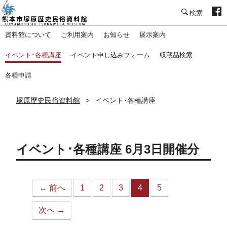
塚原歴史民俗資料館
資料館について
ご利用案内
お知らせ
展示案内
イベント･各種講座
イベント申し込みフォーム
収蔵品検索
各種申請
塚原歴史民俗資料館
イベント･各種講座
イベント･各種講座 6月3日開催分
← 前へ
1
2
3
4
5
（こ
の
次へ →
ペ
ー