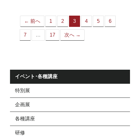
ジ）
← 前へ
1
2
3
4
5
6
（こ
の
7
…
17
次へ →
ペ
ー
ジ）
イベント･各種講座
特別展
企画展
各種講座
研修