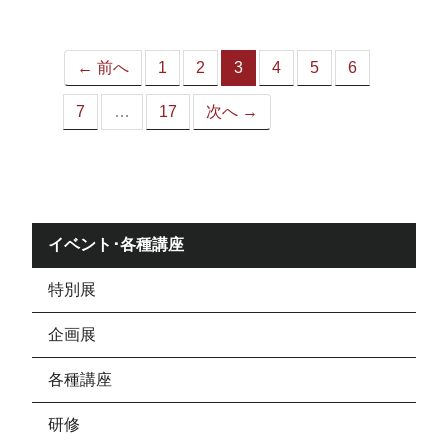
ジ）
← 前へ
1
2
3
4
5
6
（こ
の
7
…
17
次へ →
ペ
ー
ジ）
イベント･各種講座
特別展
企画展
各種講座
研修