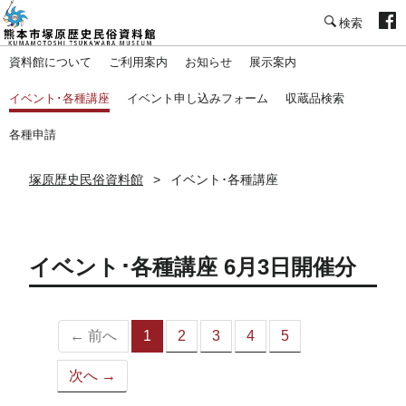
塚原歴史民俗資料館
資料館について
ご利用案内
お知らせ
展示案内
イベント･各種講座
イベント申し込みフォーム
収蔵品検索
各種申請
塚原歴史民俗資料館
イベント･各種講座
イベント･各種講座 6月3日開催分
← 前へ
1
2
3
4
5
（こ
の
次へ →
ペ
ー