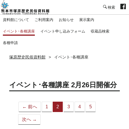
塚原歴史民俗資料館
資料館について
ご利用案内
お知らせ
展示案内
イベント･各種講座
イベント申し込みフォーム
収蔵品検索
各種申請
塚原歴史民俗資料館
イベント･各種講座
イベント･各種講座 2月26日開催分
← 前へ
1
2
3
4
5
（こ
の
次へ →
ペ
ー