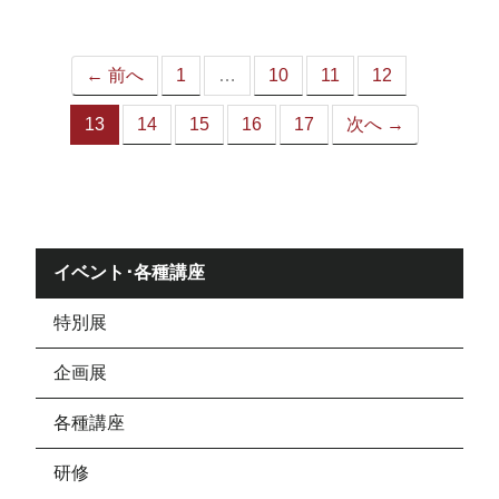
ジ）
← 前へ
1
…
10
11
12
13
14
15
16
17
次へ →
（こ
の
ペ
ー
ジ）
イベント･各種講座
特別展
企画展
各種講座
研修