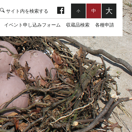
facebook
大
中
小
イベント申し込みフォーム
収蔵品検索
各種申請