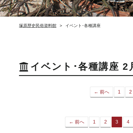
塚原歴史民俗資料館
イベント･各種講座
イベント･各種講座 2
← 前へ
1
2
← 前へ
1
2
3
4
（こ
の