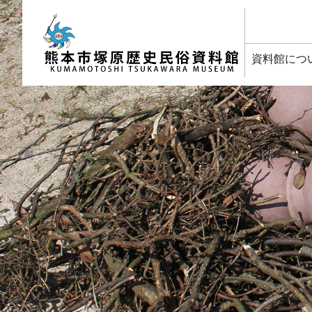
塚原歴史民俗資料館
資料館につ