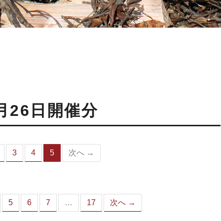
月26日開催分
3
4
5
次へ →
（こ
の
ペ
ー
ジ）
5
6
7
…
17
次へ →