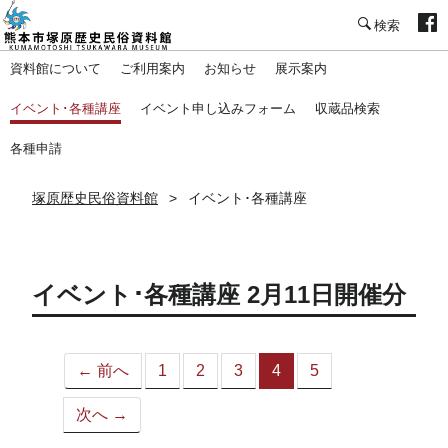
塚原歴史民俗資料館
資料館について
ご利用案内
お知らせ
展示案内
イベント･各種講座
イベント申し込みフォーム
収蔵品検索
各種申請
塚原歴史民俗資料館
イベント･各種講座
イベント･各種講座 2月11日開催分
← 前へ
1
2
3
4
5
（こ
の
次へ →
ペ
ー