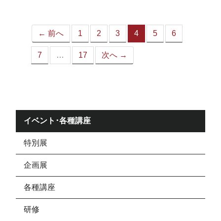
ジ）
← 前へ
1
2
3
4
5
6
（こ
の
7
…
17
次へ →
ペ
ー
ジ）
イベント･各種講座
特別展
企画展
各種講座
研修