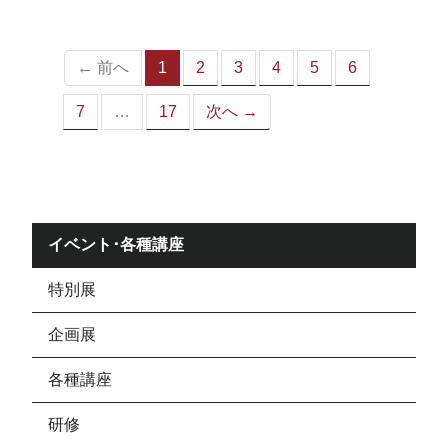
ジ）
← 前へ
1
2
3
4
5
6
（こ
の
7
…
17
次へ →
ペ
ー
ジ）
イベント･各種講座
特別展
企画展
各種講座
研修