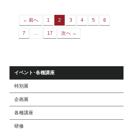
ジ）
← 前へ
1
2
3
4
5
6
（こ
の
7
…
17
次へ →
ペ
ー
ジ）
イベント･各種講座
特別展
企画展
各種講座
研修