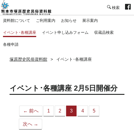
塚原歴史民俗資料館
資料館について
ご利用案内
お知らせ
展示案内
イベント･各種講座
イベント申し込みフォーム
収蔵品検索
各種申請
塚原歴史民俗資料館
イベント･各種講座
イベント･各種講座 2月5日開催分
← 前へ
1
2
3
4
5
（こ
の
次へ →
ペ
ー