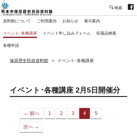
塚原歴史民俗資料館
資料館について
ご利用案内
お知らせ
展示案内
イベント･各種講座
イベント申し込みフォーム
収蔵品検索
各種申請
塚原歴史民俗資料館
イベント･各種講座
イベント･各種講座 2月5日開催分
← 前へ
1
2
3
4
5
（こ
の
次へ →
ペ
ー