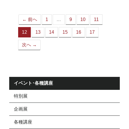
ジ）
← 前へ
1
…
9
10
11
12
13
14
15
16
17
（こ
の
次へ →
ペ
ー
ジ）
イベント･各種講座
特別展
企画展
各種講座